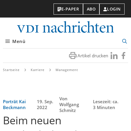
E-PAPER
ABO
LOGIN
VDI-
Nachri
Menü
Suc
öff
Artikel drucken
Besuchen
Besuc
Sie
Sie
uns
uns
Startseite
Karriere
Management
bei
bei
LinkedIn
Faceb
Von
Porträt Kai
19. Sep.
Lesezeit: ca.
Wolfgang
Beckmann
2022
3 Minuten
Schmitz
Beim neuen