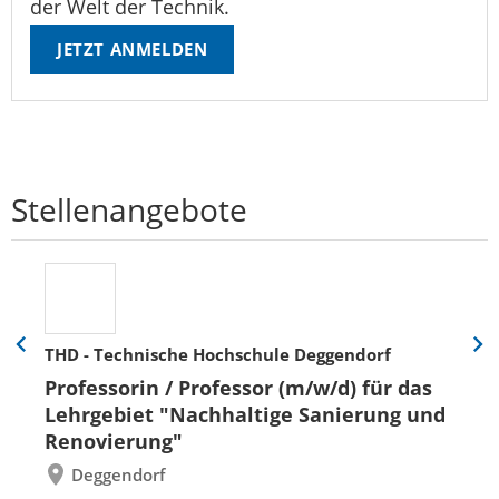
der Welt der Technik.
JETZT ANMELDEN
Stellenangebote
THD - Technische Hochschule Deggendorf
Eine
Eine
Folie
Folie
Professorin / Professor (m/w/d) für das
zurück
vor
Lehrgebiet "Nachhaltige Sanierung und
Renovierung"
Deggendorf