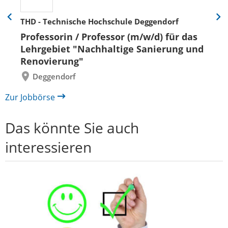
THD - Technische Hochschule Deggendorf
Eine
Eine
Folie
Folie
Professorin / Professor (m/w/d) für das
zurück
vor
Lehrgebiet "Nachhaltige Sanierung und
Renovierung"
Deggendorf
Zur Jobbörse
Das könnte Sie auch
interessieren