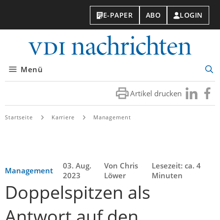
E-PAPER
ABO
LOGIN
VDI-
Nachri
Menü
Suc
öff
Artikel drucken
Besuchen
Besuc
Sie
Sie
uns
uns
Startseite
Karriere
Management
bei
bei
LinkedIn
Faceb
03. Aug.
Von Chris
Lesezeit: ca. 4
Management
2023
Löwer
Minuten
Doppelspitzen als
Antwort auf den