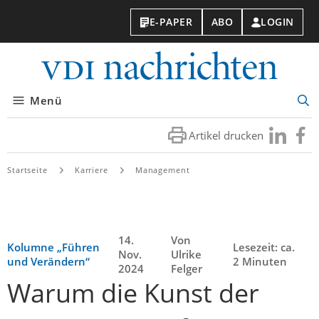
E-PAPER
ABO
LOGIN
VDI-
Nachri
Menü
Suc
öff
Artikel drucken
Besuchen
Besuc
Sie
Sie
uns
uns
Startseite
Karriere
Management
bei
bei
LinkedIn
Faceb
14.
Von
Kolumne „Führen
Lesezeit: ca.
Nov.
Ulrike
und Verändern“
2 Minuten
2024
Felger
Warum die Kunst der