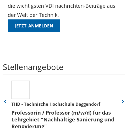
die wichtigsten VDI nachrichten-Beiträge aus
der Welt der Technik.
JETZT ANMELDEN
Stellenangebote
THD - Technische Hochschule Deggendorf
Eine
Eine
Folie
Folie
Professorin / Professor (m/w/d) für das
zurück
vor
Lehrgebiet "Nachhaltige Sanierung und
Renovierung"