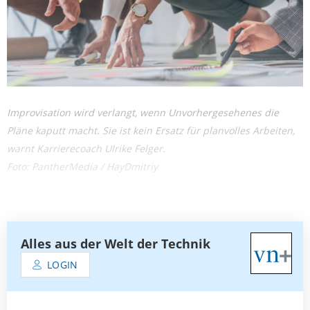
Improvisation wird verlangt, wenn Unvorhergesehenes die
Pläne kaputt macht. Sie ist kein Ersatz für planvolles Arbeiten,
warnt Karrierecoach Ulrike Felger.
Foto: PantherMedia / HayDmitriy
Alles aus der Welt der Technik
LOGIN