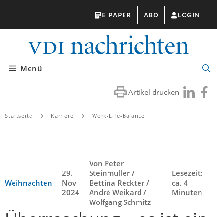
E-PAPER
ABO
LOGIN
VDI-
Nachri
Menü
Suc
öff
Artikel drucken
Besuchen
Besuc
Sie
Sie
uns
uns
Startseite
Karriere
Work-Life-Balance
bei
bei
LinkedIn
Faceb
Von Peter
29.
Steinmüller /
Lesezeit:
Weihnachten
Nov.
Bettina Reckter /
ca. 4
2024
André Weikard /
Minuten
Wolfgang Schmitz