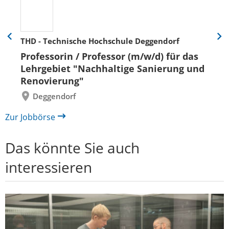
THD - Technische Hochschule Deggendorf
Eine
Eine
Folie
Folie
Professorin / Professor (m/w/d) für das
zurück
vor
Lehrgebiet "Nachhaltige Sanierung und
Renovierung"
Deggendorf
Zur Jobbörse
Das könnte Sie auch
interessieren