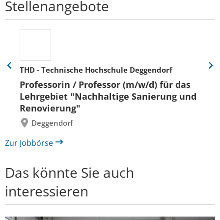
Stellenangebote
THD - Technische Hochschule Deggendorf
Eine
Eine
Folie
Folie
Professorin / Professor (m/w/d) für das
zurück
vor
Lehrgebiet "Nachhaltige Sanierung und
Renovierung"
Deggendorf
Zur Jobbörse
Das könnte Sie auch
interessieren