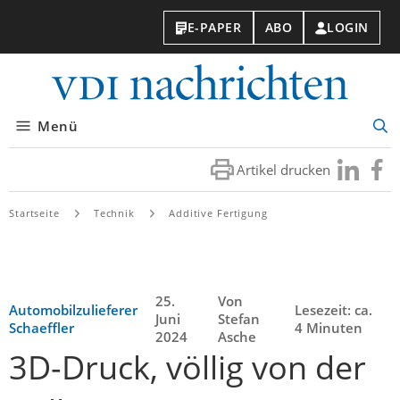
E-PAPER
ABO
LOGIN
VDI-
Nachri
Menü
Suc
öff
Artikel drucken
Besuchen
Besuc
Sie
Sie
uns
uns
Startseite
Technik
Additive Fertigung
bei
bei
LinkedIn
Faceb
25.
Von
Automobilzulieferer
Lesezeit: ca.
Juni
Stefan
Schaeffler
4 Minuten
2024
Asche
3D-Druck, völlig von der