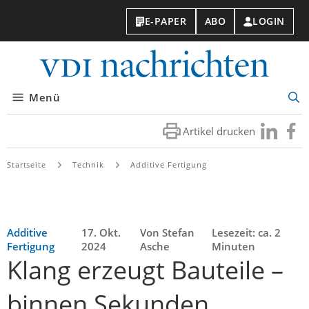
E-PAPER
ABO
LOGIN
VDI-
Nachri
Menü
Suc
öff
Artikel drucken
Besuchen
Besuc
Sie
Sie
uns
uns
Startseite
Technik
Additive Fertigung
bei
bei
LinkedIn
Faceb
Additive
17. Okt.
Von Stefan
Lesezeit: ca. 2
Fertigung
2024
Asche
Minuten
Klang erzeugt Bauteile –
binnen Sekunden