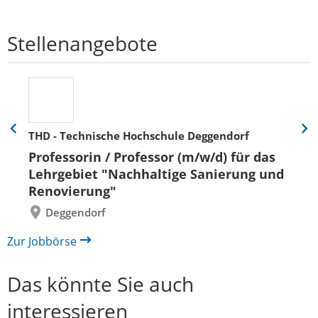
Stellenangebote
THD - Technische Hochschule Deggendorf
Eine
Eine
Folie
Folie
Professorin / Professor (m/w/d) für das
zurück
vor
Lehrgebiet "Nachhaltige Sanierung und
Renovierung"
Deggendorf
Zur Jobbörse
Das könnte Sie auch
interessieren