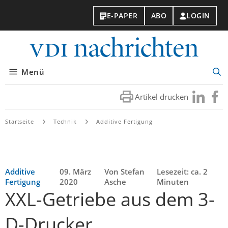
E-PAPER
ABO
LOGIN
VDI-
Nachri
Menü
Suc
öff
Artikel drucken
Besuchen
Besuc
Sie
Sie
uns
uns
Startseite
Technik
Additive Fertigung
bei
bei
LinkedIn
Faceb
Additive
09. März
Von Stefan
Lesezeit: ca. 2
Fertigung
2020
Asche
Minuten
XXL-Getriebe aus dem 3-
D-Drucker