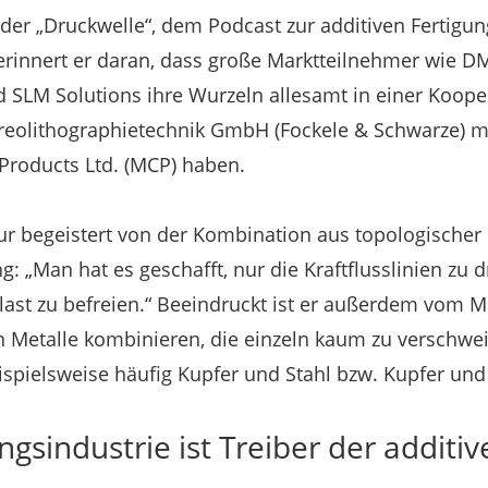
e der „Druckwelle“, dem Podcast zur additiven Fertigu
erinnert er daran, dass große Marktteilnehmer wie D
 SLM Solutions ihre Wurzeln allesamt in einer Koope
reolithographietechnik GmbH (Fockele & Schwarze) mi
Products Ltd. (MCP) haben.
ieur begeistert von der Kombination aus topologische
: „Man hat es geschafft, nur die Kraftflusslinien zu 
ast zu befreien.“ Beeindruckt ist er außerdem vom Mu
n Metalle kombinieren, die einzeln kaum zu verschwei
spielsweise häufig Kupfer und Stahl bzw. Kupfer und
ngsindustrie ist Treiber der additi