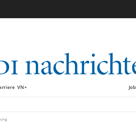
arriere
VN+
Job
gung