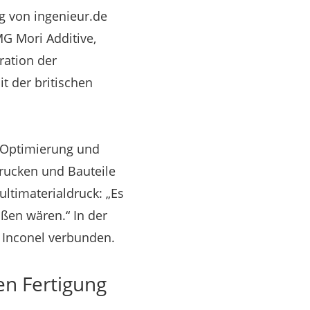
ng von ingenieur.de
MG Mori Additive,
ration der
t der britischen
r Optimierung und
drucken und Bauteile
ltimaterialdruck: „Es
ßen wären.“ In der
 Inconel verbunden.
ven Fertigung