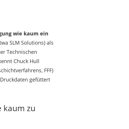
tigung wie kaum ein
twa SLM Solutions) als
der Technischen
kennt Chuck Hull
schichtverfahrens, FFF)
 Druckdaten gefüttert
e kaum zu