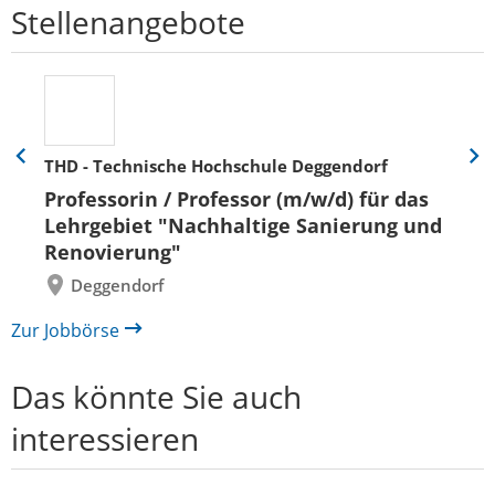
Stellenangebote
THD - Technische Hochschule Deggendorf
Eine
Eine
Folie
Folie
Professorin / Professor (m/w/d) für das
zurück
vor
Lehrgebiet "Nachhaltige Sanierung und
Renovierung"
Deggendorf
Zur Jobbörse
Das könnte Sie auch
interessieren