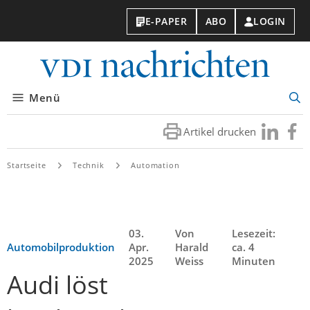
E-PAPER
ABO
LOGIN
VDI-
Nachri
Menü
Suc
öff
Artikel drucken
Besuchen
Besuc
Sie
Sie
uns
uns
Startseite
Technik
Automation
bei
bei
LinkedIn
Faceb
03.
Von
Lesezeit:
Automobilproduktion
Apr.
Harald
ca. 4
2025
Weiss
Minuten
Audi löst