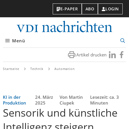
E-PAPER
ABO
LOGIN
VDI-
Nachri
Menü
Suc
öff
Artikel drucken
Besuchen
Besuc
Sie
Sie
uns
uns
Startseite
Technik
Automation
bei
bei
LinkedIn
Faceb
KI in der
24. März
Von Martin
Lesezeit: ca. 3
Produktion
2025
Ciupek
Minuten
Sensorik und künstliche
Intelligenz steigern