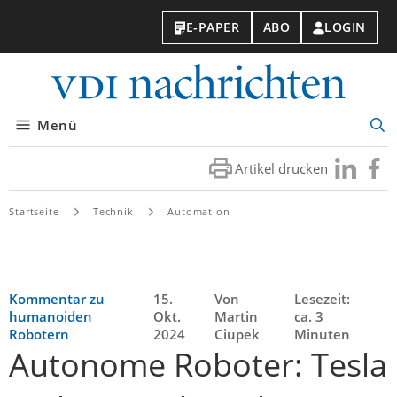
E-PAPER
ABO
LOGIN
VDI-
Nachri
Menü
Suc
öff
Artikel drucken
Besuchen
Besuc
Sie
Sie
uns
uns
Startseite
Technik
Automation
bei
bei
LinkedIn
Faceb
Kommentar zu
15.
Von
Lesezeit:
humanoiden
Okt.
Martin
ca. 3
Robotern
2024
Ciupek
Minuten
Autonome Roboter: Tesla