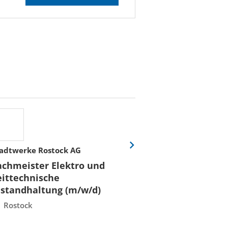
adtwerke Rostock AG
Stadtwerke Rost
Eine
Folie
achmeister Elektro und
Fachmeister E
vor
eittechnische
Leittechnisch
nstandhaltung (m/w/d)
Instandhaltun
Rostock
Rostock