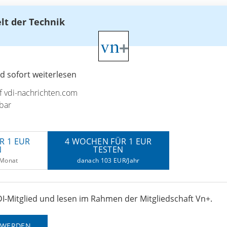
elt der Technik
 sofort weiterlesen
uf vdi-nachrichten.com
bar
R 1 EUR
4 WOCHEN FÜR 1 EUR
N
TESTEN
/Monat
danach 103 EUR/Jahr
I-Mitglied und lesen im Rahmen der Mitgliedschaft Vn+.
D WERDEN