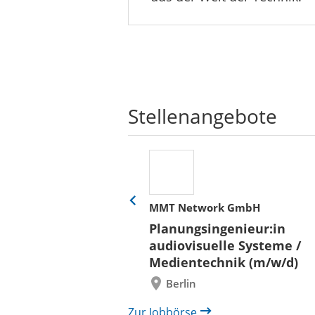
Stellenangebote
her
MMT Network GmbH
Eine
Folie
ür
Planungsingenieur:in
zurück
 und Bauen (BLB)
audiovisuelle Systeme /
/in (w/m/d)
Medientechnik (m/w/d)
/ Außenanlagen
Berlin
il /
bau
Zur Jobbörse