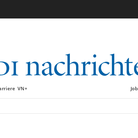
arriere
VN+
Job