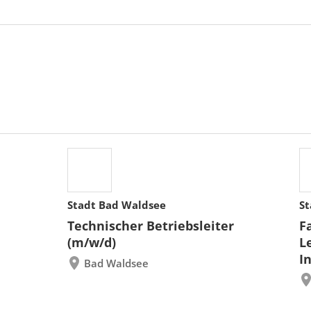
Stadt Bad Waldsee
St
Technischer Betriebsleiter
F
(m/w/d)
L
I
Bad Waldsee