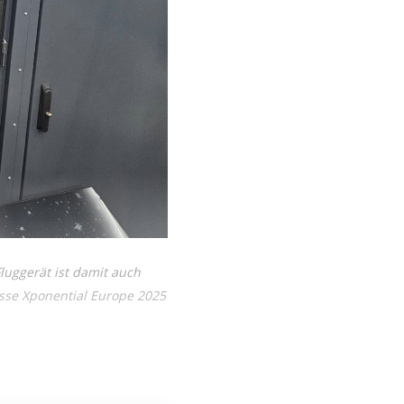
luggerät ist damit auch
esse Xponential Europe 2025