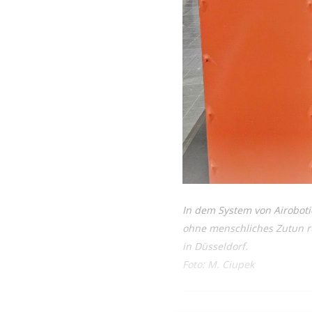
In dem System von Airoboti
ohne menschliches Zutun ru
in Düsseldorf.
Foto: M. Ciupek