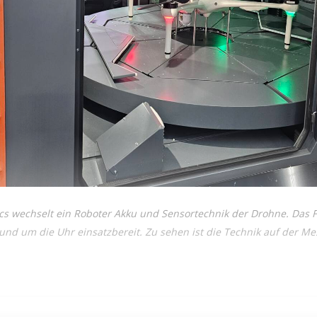
cs wechselt ein Roboter Akku und Sensortechnik der Drohne. Das F
nd um die Uhr einsatzbereit. Zu sehen ist die Technik auf der M