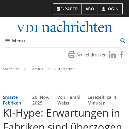
E-PAPER
ABO
LOGIN
VDI-
Nachri
Menü
Suc
öff
Artikel drucken
Besuchen
Besuc
Sie
Sie
uns
uns
Startseite
Technik
Automation
bei
bei
LinkedIn
Faceb
Smarte
20. Nov.
Von Harald
Lesezeit: ca. 4
Fabriken
2025
Weiss
Minuten
KI-Hype: Erwartungen in
Fabriken sind überzogen