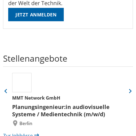
der Welt der Technik.
JETZT ANMELDEN
Stellenangebote
Eine
Eine
MMT Network GmbH
Folie
Folie
zurück
vor
Planungsingenieur:in audiovisuelle
Systeme / Medientechnik (m/w/d)
Berlin
Zur Jobbörse