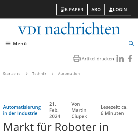
E-PAPER
ABO
LOGIN
VDI-
Nachri
Menü
Suc
öff
Artikel drucken
Besuchen
Besuc
Sie
Sie
uns
uns
Startseite
Technik
Automation
bei
bei
LinkedIn
Faceb
21.
Von
Automatisierung
Lesezeit: ca.
Feb.
Martin
in der Industrie
6 Minuten
2024
Ciupek
Markt für Roboter in