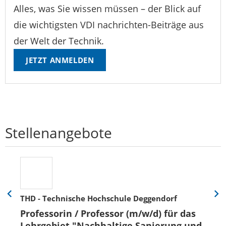
Alles, was Sie wissen müssen – der Blick auf
die wichtigsten VDI nachrichten-Beiträge aus
der Welt der Technik.
JETZT ANMELDEN
Stellenangebote
THD - Technische Hochschule Deggendorf
Eine
Eine
Folie
Folie
Professorin / Professor (m/w/d) für das
zurück
vor
Lehrgebiet "Nachhaltige Sanierung und