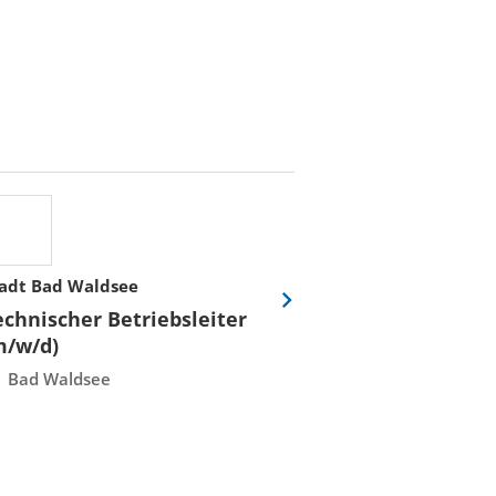
adt Bad Waldsee
Stadtwerke Rost
Eine
echnischer Betriebsleiter
Fachmeister E
Folie
m/w/d)
Leittechnisch
vor
Instandhaltun
Bad Waldsee
Rostock