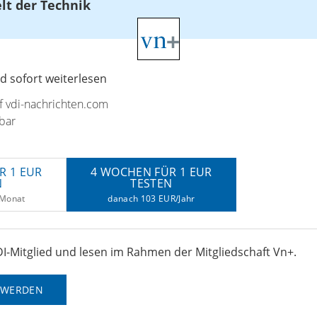
elt der Technik
 sofort weiterlesen
uf vdi-nachrichten.com
bar
R 1 EUR
4 WOCHEN FÜR 1 EUR
N
TESTEN
/Monat
danach 103 EUR/Jahr
I-Mitglied und lesen im Rahmen der Mitgliedschaft Vn+.
D WERDEN