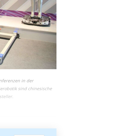
nferenzen in der
ierobotik sind chinesische
teller.