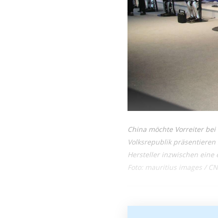
China möchte Vorreiter be
Volksrepublik präsentieren 
Hersteller inzwischen eine
Foto: mauritius images / 