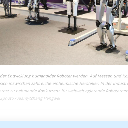
i der Entwicklung humanoider Roboter werden. Auf Messen und Ko
sich inzwischen zahlreiche einheimische Hersteller. In der Industr
 ernst zu nehmende Konkurrenz für weltweit agierende Roboterhers
CNSphoto / Alamy/Zhang Hengwei