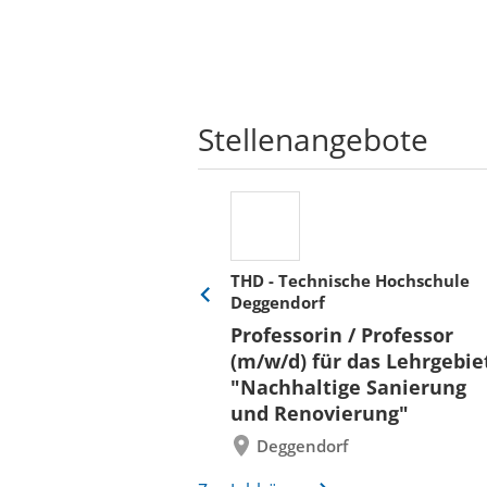
Stellenangebote
THD - Technische Hochschule
Deggendorf
Eine
Verkehr &
Folie
Professorin / Professor
x)
zurück
(m/w/d) für das Lehrgebie
"Nachhaltige Sanierung
und Renovierung"
Deggendorf