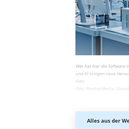
Wer hat hier die Software i
und KI bringen neue Herau
Foto:
Foto: PantherMedia / Gorod
Alles aus der W