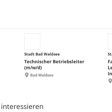
Stadt Bad Waldsee
St
Technischer Betriebsleiter
F
(m/w/d)
L
I
Bad Waldsee
 interessieren