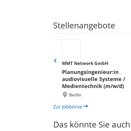
Stellenangebote
her
MMT Network GmbH
Eine
Folie
ür
Planungsingenieur:in
zurück
 und Bauen (BLB)
audiovisuelle Systeme /
/in (w/m/d)
Medientechnik (m/w/d)
/ Außenanlagen
Berlin
il /
bau
Zur Jobbörse
Das könnte Sie auch