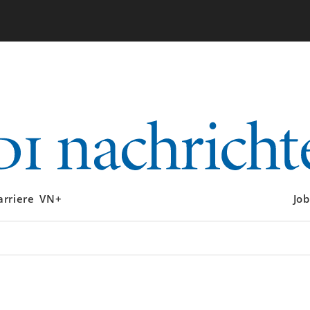
arriere
VN+
Job