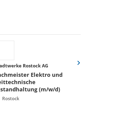
adtwerke Rostock AG
Stadtwerke Rost
Eine
Folie
achmeister Elektro und
Fachmeister E
vor
eittechnische
Leittechnisch
nstandhaltung (m/w/d)
Instandhaltun
Rostock
Rostock