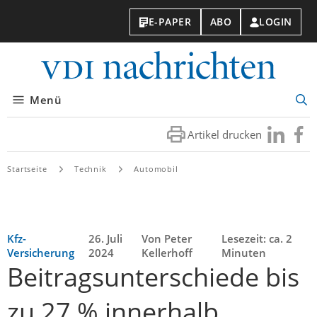
E-PAPER
ABO
LOGIN
VDI-
Nachri
Menü
Suc
öff
Artikel drucken
Besuchen
Besuc
Sie
Sie
uns
uns
Startseite
Technik
Automobil
bei
bei
LinkedIn
Faceb
Kfz-
26. Juli
Von Peter
Lesezeit: ca. 2
Versicherung
2024
Kellerhoff
Minuten
Beitragsunterschiede bis
zu 27 % innerhalb