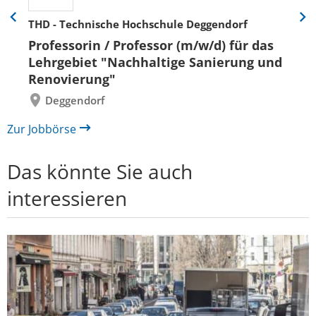
THD - Technische Hochschule Deggendorf
Eine
Eine
Folie
Folie
Professorin / Professor (m/w/d) für das
zurück
vor
Lehrgebiet "Nachhaltige Sanierung und
Renovierung"
Deggendorf
Zur Jobbörse
Das könnte Sie auch
interessieren