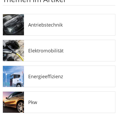
Antriebstechnik
Elektromobilität
Energieeffizienz
Pkw