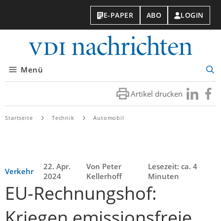
E-PAPER
ABO
LOGIN
VDI-
Nachri
Menü
Suc
öff
Artikel drucken
Besuchen
Besuc
Sie
Sie
uns
uns
Startseite
Technik
Automobil
bei
bei
LinkedIn
Faceb
22. Apr.
Von Peter
Lesezeit: ca. 4
Verkehr
2024
Kellerhoff
Minuten
EU-Rechnungshof:
Kriegen emissionsfreie