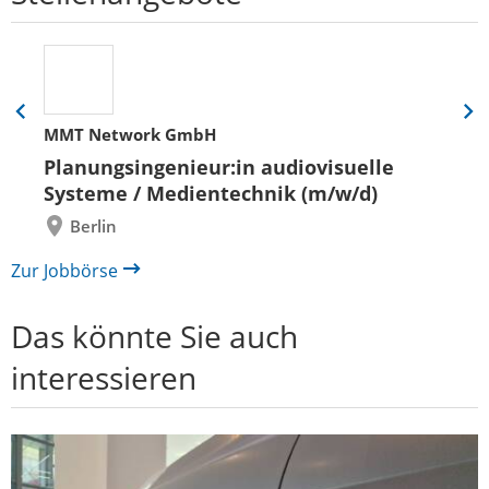
Eine
Eine
MMT Network GmbH
Folie
Folie
zurück
vor
Planungsingenieur:in audiovisuelle
Systeme / Medientechnik (m/w/d)
Berlin
Zur Jobbörse
Das könnte Sie auch
interessieren