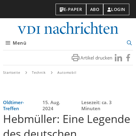
E-PAPER
ABO
LOGIN
VDI-
Nachri
Menü
Suc
öff
Artikel drucken
Besuchen
Besuc
Sie
Sie
uns
uns
Startseite
Technik
Automobil
bei
bei
LinkedIn
Faceb
Oldtimer-
15. Aug.
Lesezeit: ca. 3
Treffen
2024
Minuten
Hebmüller: Eine Legende
des deutschen