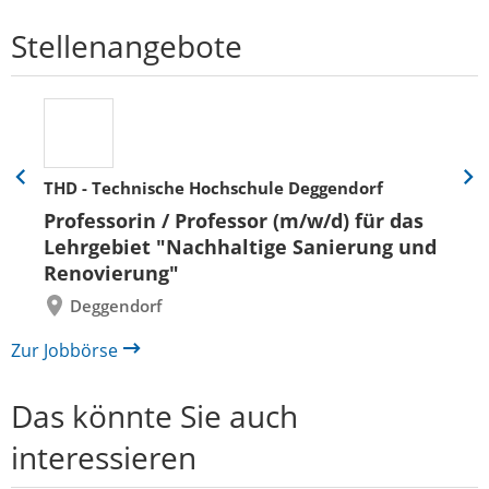
Stellenangebote
THD - Technische Hochschule Deggendorf
Eine
Eine
Folie
Folie
Professorin / Professor (m/w/d) für das
zurück
vor
Lehrgebiet "Nachhaltige Sanierung und
Renovierung"
Deggendorf
Zur Jobbörse
Das könnte Sie auch
interessieren