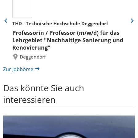
THD - Technische Hochschule Deggendorf
Eine
Eine
Folie
Folie
Professorin / Professor (m/w/d) für das
zurück
vor
Lehrgebiet "Nachhaltige Sanierung und
Renovierung"
Deggendorf
Zur Jobbörse
Das könnte Sie auch
interessieren