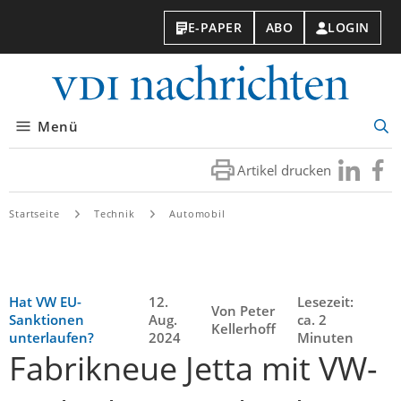
E-PAPER
ABO
LOGIN
VDI-
Nachri
Menü
Suc
öff
Artikel drucken
Besuchen
Besuc
Sie
Sie
uns
uns
Startseite
Technik
Automobil
bei
bei
LinkedIn
Faceb
Hat VW EU-
12.
Lesezeit:
Von Peter
Sanktionen
Aug.
ca. 2
Kellerhoff
unterlaufen?
2024
Minuten
Fabrikneue Jetta mit VW-