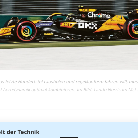
s letzte Hundertstel rausholen und regelkonform fahren will, mus
d Aerodynamik optimal kombinieren. Im Bild: Lando Norris im McL
elt der Technik