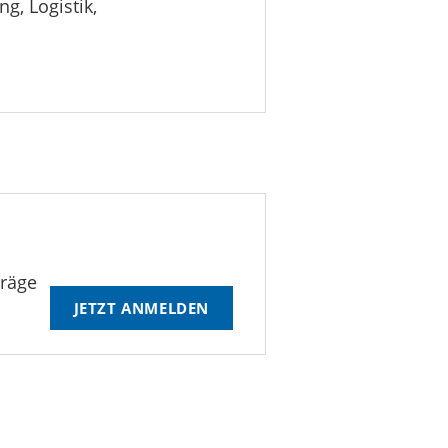
g, Logistik,
träge
JETZT ANMELDEN