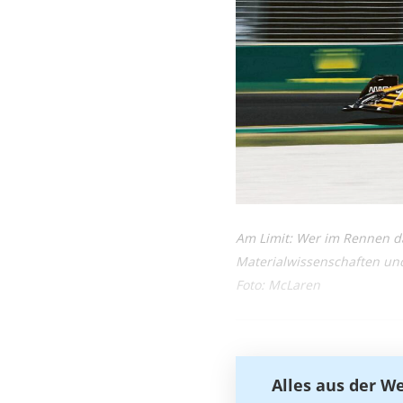
Am Limit: Wer im Rennen da
Materialwissenschaften un
Foto: McLaren
Alles aus der W