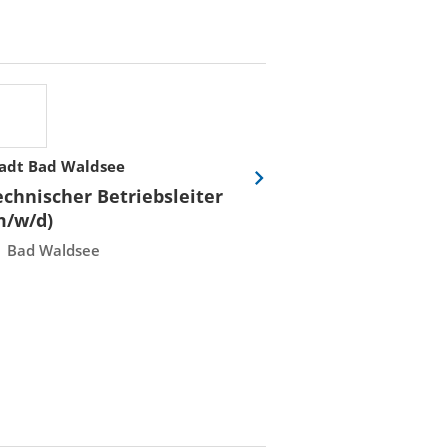
adt Bad Waldsee
Stadtwerke Rost
Eine
echnischer Betriebsleiter
Fachmeister E
Folie
m/w/d)
Leittechnisch
vor
Instandhaltun
Bad Waldsee
Rostock