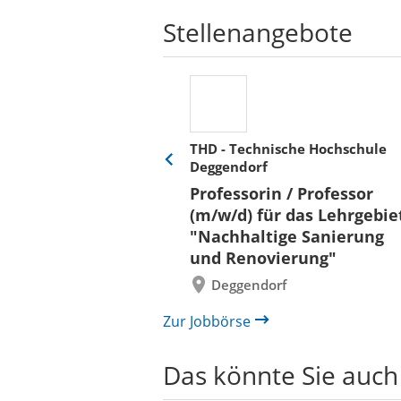
Stellenangebote
THD - Technische Hochschule
Deggendorf
Eine
Verkehr &
Folie
Professorin / Professor
x)
zurück
(m/w/d) für das Lehrgebie
"Nachhaltige Sanierung
und Renovierung"
Deggendorf
Zur Jobbörse
Das könnte Sie auch