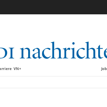
arriere
VN+
Job