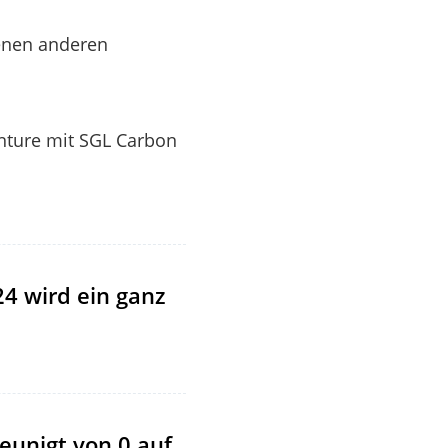
enen anderen
nture mit SGL Carbon
24 wird ein ganz
eunigt von 0 auf