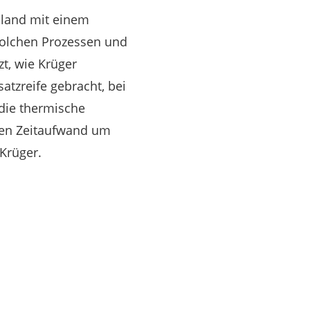
euland mit einem
 solchen Prozessen und
t, wie Krüger
atzreife gebracht, bei
die thermische
den Zeitaufwand um
 Krüger.