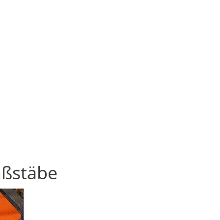
aßstäbe