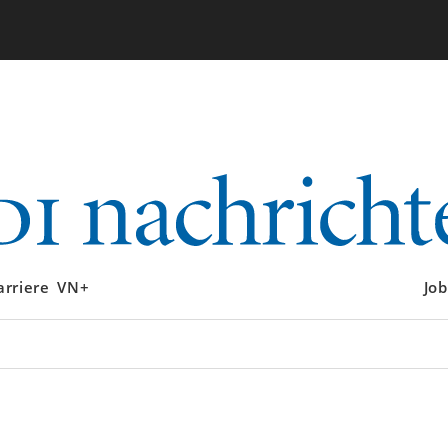
arriere
VN+
Job