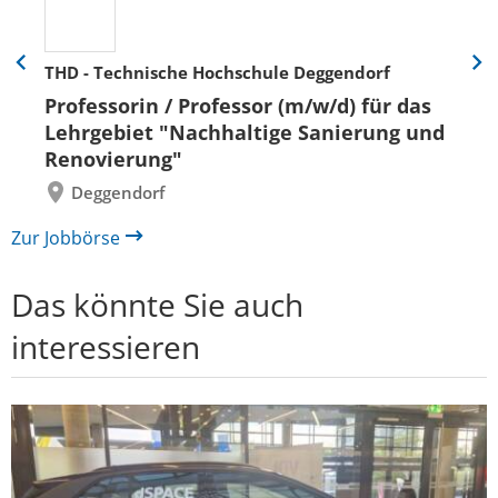
THD - Technische Hochschule Deggendorf
Eine
Eine
Folie
Folie
Professorin / Professor (m/w/d) für das
zurück
vor
Lehrgebiet "Nachhaltige Sanierung und
Renovierung"
Deggendorf
Zur Jobbörse
Das könnte Sie auch
interessieren