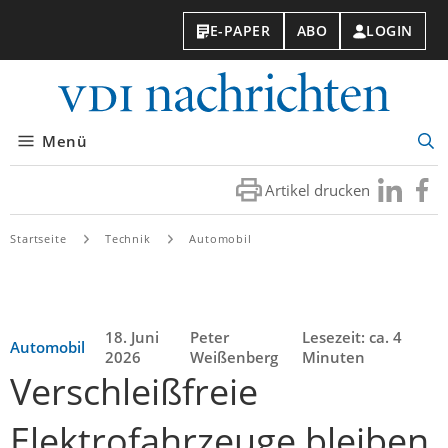
E-PAPER
ABO
LOGIN
VDI-
Nachri
Menü
Suc
öff
Artikel drucken
Besuchen
Besuc
Sie
Sie
uns
uns
Startseite
Technik
Automobil
bei
bei
LinkedIn
Faceb
18. Juni
Peter
Lesezeit: ca. 4
Automobil
2026
Weißenberg
Minuten
Verschleißfreie
Elektrofahrzeuge bleiben