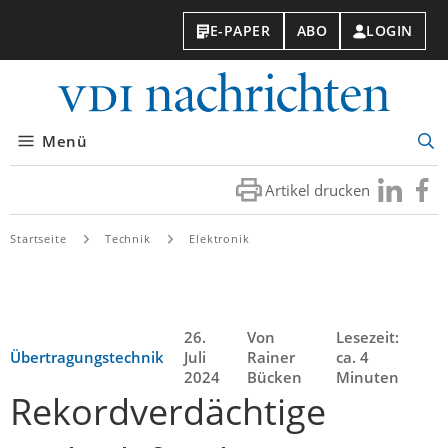
E-PAPER
ABO
LOGIN
VDI-
Nachri
Menü
Suc
öff
Artikel drucken
Besuchen
Besuc
Sie
Sie
uns
uns
Startseite
Technik
Elektronik
bei
bei
LinkedIn
Faceb
26.
Von
Lesezeit:
Übertragungstechnik
Juli
Rainer
ca. 4
2024
Bücken
Minuten
Rekordverdächtige