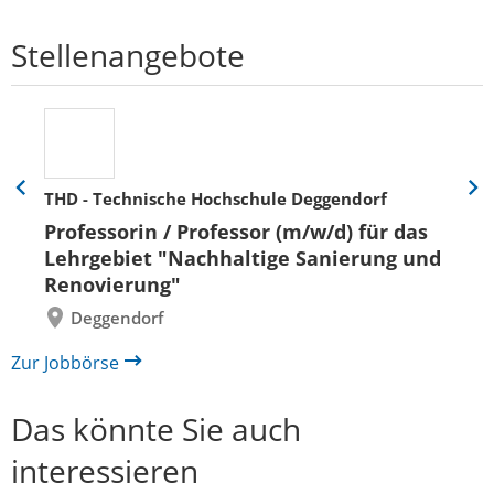
Stellenangebote
THD - Technische Hochschule Deggendorf
Eine
Eine
Folie
Folie
Professorin / Professor (m/w/d) für das
zurück
vor
Lehrgebiet "Nachhaltige Sanierung und
Renovierung"
Deggendorf
Zur Jobbörse
Das könnte Sie auch
interessieren