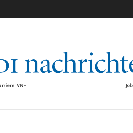
arriere
VN+
Job