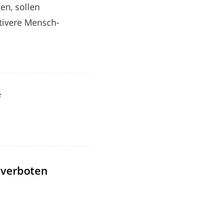
en, sollen
ktivere Mensch-
f
 verboten