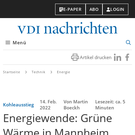
E-PAPER
ABO
LOGIN
VDI-
Nachri
Menü
Suc
öff
Artikel drucken
Besuchen
Besuc
Sie
Sie
uns
uns
Startseite
Technik
Energie
bei
bei
LinkedIn
Faceb
14. Feb.
Von Martin
Lesezeit: ca. 5
Kohleausstieg
2022
Boeckh
Minuten
Energiewende: Grüne
Wärme in Mannheim