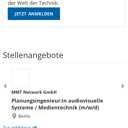
der Welt der Technik.
JETZT ANMELDEN
Stellenangebote
Eine
Eine
MMT Network GmbH
Folie
Folie
zurück
vor
Planungsingenieur:in audiovisuelle
Systeme / Medientechnik (m/w/d)
Berlin
Zur Jobbörse