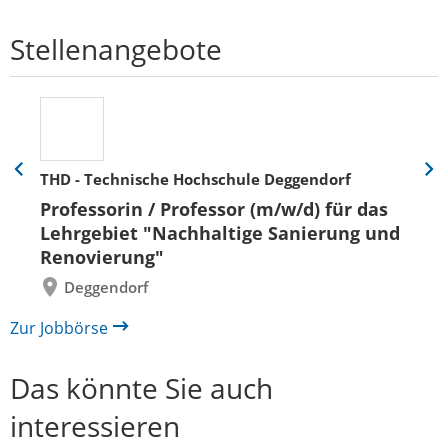
Stellenangebote
THD - Technische Hochschule Deggendorf
Eine
Eine
Folie
Folie
Professorin / Professor (m/w/d) für das
zurück
vor
Lehrgebiet "Nachhaltige Sanierung und
Renovierung"
Deggendorf
Zur Jobbörse
Das könnte Sie auch
interessieren