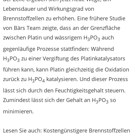
Lebensdauer und Wirkungsgrad von
Brennstoffzellen zu erhöhen. Eine frühere Studie
von Bärs Team zeigte, dass an der Grenzfläche
zwischen Platin und wässrigem H
PO
auch
3
3
gegenläufige Prozesse stattfinden: Während
H
PO
zu einer Vergiftung des Platinkatalysators
3
3
führen kann, kann Platin gleichzeitig die Oxidation
zurück zu H
PO
katalysieren. Und dieser Prozess
3
4
lässt sich durch den Feuchtigkeitsgehalt steuern.
Zumindest lässt sich der Gehalt an H
PO
so
3
3
minimieren.
Lesen Sie auch: Kostengünstigere Brennstoffzellen