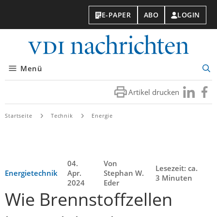
E-PAPER
ABO
LOGIN
VDI-
Nachri
Menü
Suc
öff
Artikel drucken
Besuchen
Besuc
Sie
Sie
uns
uns
Startseite
Technik
Energie
bei
bei
LinkedIn
Faceb
04.
Von
Lesezeit: ca.
Energietechnik
Apr.
Stephan W.
3 Minuten
2024
Eder
Wie Brennstoffzellen