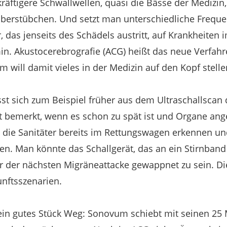
äftigere Schwallwellen, quasi die Bässe der Medizin
Oberstübchen. Und setzt man unterschiedliche Frequ
 das jenseits des Schädels austritt, auf Krankheiten 
in. Akustocerebrografie (ACG) heißt das neue Verfahr
ill damit vieles in der Medizin auf den Kopf stelle
ässt sich zum Beispiel früher aus dem Ultraschallscan
st bemerkt, wenn es schon zu spät ist und Organe ange
 die Sanitäter bereits im Rettungswagen erkennen un
en. Man könnte das Schallgerät, das an ein Stirnband
 der nächsten Migräneattacke gewappnet zu sein. Die
nftsszenarien.
 ein gutes Stück Weg: Sonovum schiebt mit seinen 25 M