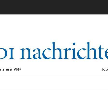
arriere
VN+
Job