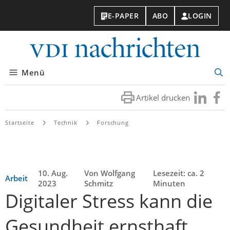
E-PAPER
ABO
LOGIN
VDI-
Nachri
Menü
Suc
öff
Artikel drucken
Besuchen
Besuc
Sie
Sie
uns
uns
Startseite
Technik
Forschung
bei
bei
LinkedIn
Faceb
10. Aug.
Von Wolfgang
Lesezeit: ca. 2
Arbeit
2023
Schmitz
Minuten
Digitaler Stress kann die
Gesundheit ernsthaft