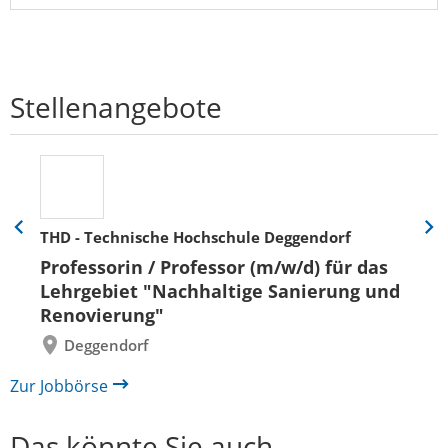
Stellenangebote
THD - Technische Hochschule Deggendorf
Eine
Eine
Folie
Folie
Professorin / Professor (m/w/d) für das
zurück
vor
Lehrgebiet "Nachhaltige Sanierung und
Renovierung"
Deggendorf
Zur Jobbörse
Das könnte Sie auch