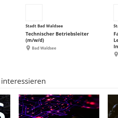
Stadt Bad Waldsee
St
Technischer Betriebsleiter
F
(m/w/d)
L
I
Bad Waldsee
 interessieren