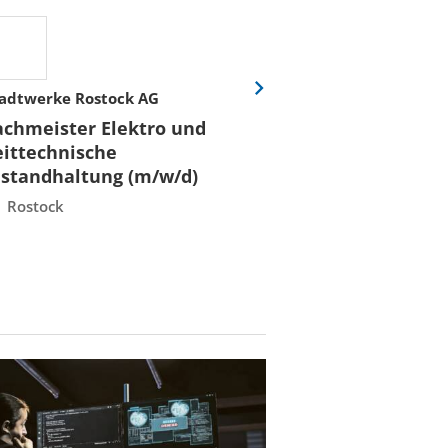
adtwerke Rostock AG
Stadtwerke Rost
Eine
Folie
achmeister Elektro und
Fachmeister E
vor
eittechnische
Leittechnisch
nstandhaltung (m/w/d)
Instandhaltun
Rostock
Rostock