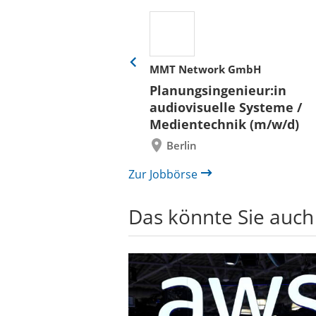
her
MMT Network GmbH
Eine
Folie
ür
Planungsingenieur:in
zurück
 und Bauen (BLB)
audiovisuelle Systeme /
/in (w/m/d)
Medientechnik (m/w/d)
/ Außenanlagen
Berlin
il /
bau
Zur Jobbörse
Das könnte Sie auch