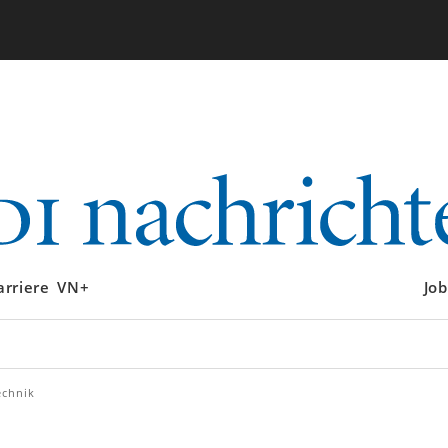
arriere
VN+
Job
echnik