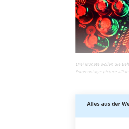
Drei Monate wollen die Beh
Fotomontage: picture alli
Alles aus der W