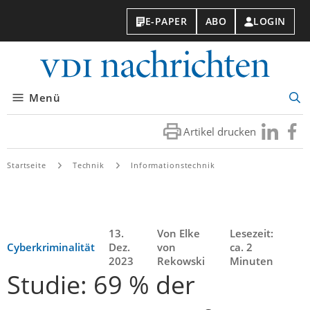
E-PAPER
ABO
LOGIN
VDI-
Nachri
Menü
Suc
öff
Artikel drucken
Besuchen
Besuc
Sie
Sie
uns
uns
Startseite
Technik
Informationstechnik
bei
bei
LinkedIn
Faceb
13.
Von Elke
Lesezeit:
Cyberkriminalität
Dez.
von
ca. 2
2023
Rekowski
Minuten
Studie: 69 % der