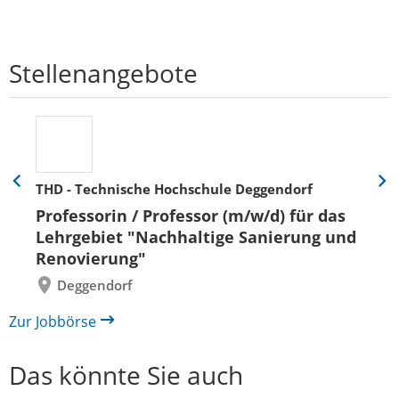
Stellenangebote
THD - Technische Hochschule Deggendorf
Eine
Eine
Folie
Folie
Professorin / Professor (m/w/d) für das
zurück
vor
Lehrgebiet "Nachhaltige Sanierung und
Renovierung"
Deggendorf
Zur Jobbörse
Das könnte Sie auch