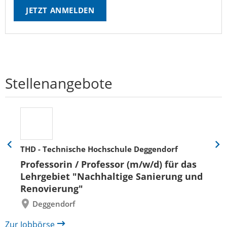
JETZT ANMELDEN
Stellenangebote
THD - Technische Hochschule Deggendorf
Eine
Eine
Folie
Folie
Professorin / Professor (m/w/d) für das
zurück
vor
Lehrgebiet "Nachhaltige Sanierung und
Renovierung"
Deggendorf
Zur Jobbörse