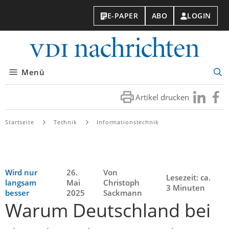
E-PAPER
ABO
LOGIN
VDI-
Nachri
Menü
Suc
öff
Artikel drucken
Besuchen
Besuc
Sie
Sie
uns
uns
Startseite
Technik
Informationstechnik
bei
bei
LinkedIn
Faceb
Wird nur
26.
Von
Lesezeit: ca.
langsam
Mai
Christoph
3 Minuten
besser
2025
Sackmann
Warum Deutschland bei