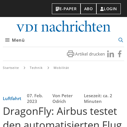
E-PAPER
ABO
LOGIN
VDI-
Nachri
Menü
Suc
öff
Artikel drucken
Besuchen
Besuc
Sie
Sie
uns
uns
Startseite
Technik
Mobilität
bei
bei
LinkedIn
Faceb
07. Feb.
Von Peter
Lesezeit: ca. 2
Luftfahrt
2023
Odrich
Minuten
DragonFly: Airbus testet
den automatisierten Flug