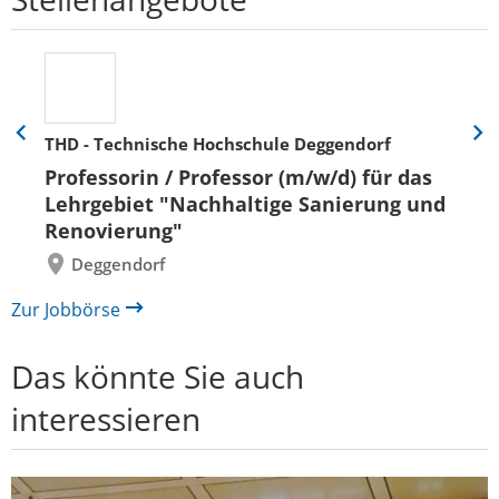
THD - Technische Hochschule Deggendorf
Eine
Eine
Folie
Folie
Professorin / Professor (m/w/d) für das
zurück
vor
Lehrgebiet "Nachhaltige Sanierung und
Renovierung"
Deggendorf
Zur Jobbörse
Das könnte Sie auch
interessieren