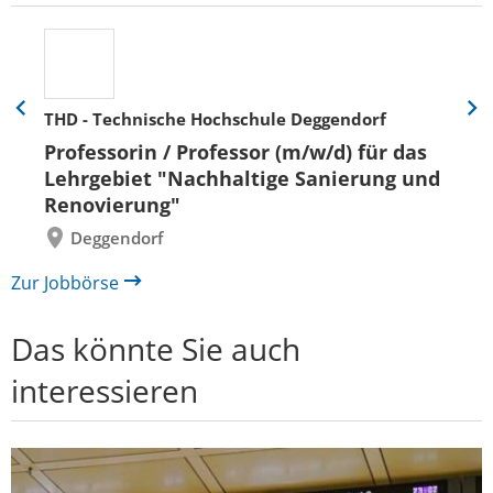
THD - Technische Hochschule Deggendorf
Eine
Eine
Folie
Folie
Professorin / Professor (m/w/d) für das
zurück
vor
Lehrgebiet "Nachhaltige Sanierung und
Renovierung"
Deggendorf
Zur Jobbörse
Das könnte Sie auch
interessieren