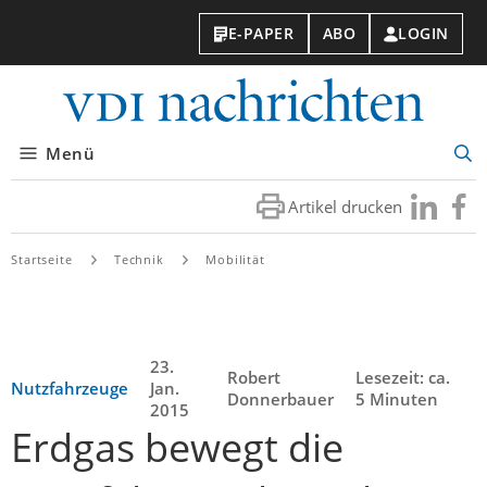
E-PAPER
ABO
LOGIN
VDI-
Nachri
Menü
Suc
öff
Artikel drucken
Besuchen
Besuc
Sie
Sie
uns
uns
Startseite
Technik
Mobilität
bei
bei
LinkedIn
Faceb
23.
Robert
Lesezeit: ca.
Nutzfahrzeuge
Jan.
Donnerbauer
5 Minuten
2015
Erdgas bewegt die