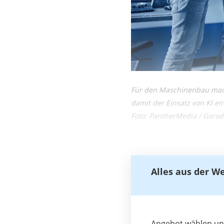
Für den Maschinenbau mach
damit der Einsatz von KI ein
Foto: PantherMedia / Gorod
Alles aus der W
Angebot wählen und