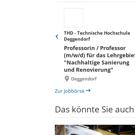
THD - Technische Hochschule
Deggendorf
Eine
Verkehr &
Folie
Professorin / Professor
x)
zurück
(m/w/d) für das Lehrgebie
"Nachhaltige Sanierung
und Renovierung"
Deggendorf
Zur Jobbörse
Das könnte Sie auch