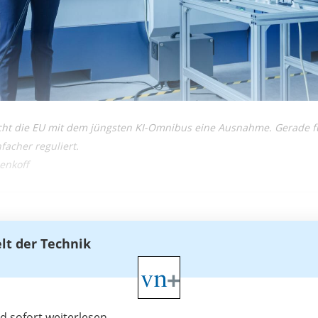
t die EU mit dem jüngsten KI-Omnibus eine Ausnahme. Gerade für
facher reguliert.
enkoff
elt der Technik
 sofort weiterlesen