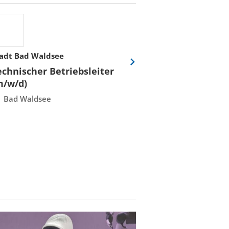
adt Bad Waldsee
Stadtwerke Rost
Eine
echnischer Betriebsleiter
Fachmeister E
Folie
m/w/d)
Leittechnisch
vor
Instandhaltun
Bad Waldsee
Rostock