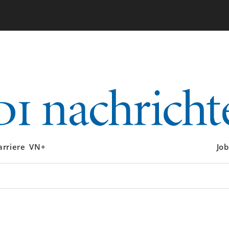
arriere
VN+
Job