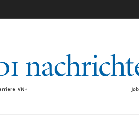
arriere
VN+
Job