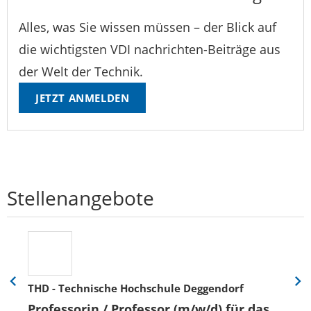
Alles, was Sie wissen müssen – der Blick auf
die wichtigsten VDI nachrichten-Beiträge aus
der Welt der Technik.
JETZT ANMELDEN
Stellenangebote
THD - Technische Hochschule Deggendorf
Eine
Eine
Folie
Folie
Professorin / Professor (m/w/d) für das