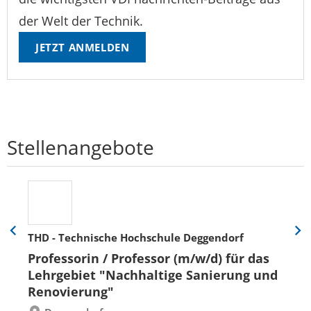
der Welt der Technik.
JETZT ANMELDEN
Stellenangebote
THD - Technische Hochschule Deggendorf
Eine
Eine
Folie
Folie
Professorin / Professor (m/w/d) für das
zurück
vor
Lehrgebiet "Nachhaltige Sanierung und
Renovierung"