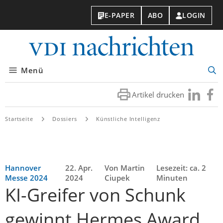
E-PAPER
ABO
LOGIN
VDI-
Nachri
Menü
Suc
öff
Artikel drucken
Besuchen
Besuc
Sie
Sie
uns
uns
Startseite
Dossiers
Künstliche Intelligenz
bei
bei
LinkedIn
Faceb
Hannover
22. Apr.
Von Martin
Lesezeit: ca. 2
Messe 2024
2024
Ciupek
Minuten
KI-Greifer von Schunk
gewinnt Hermes Award