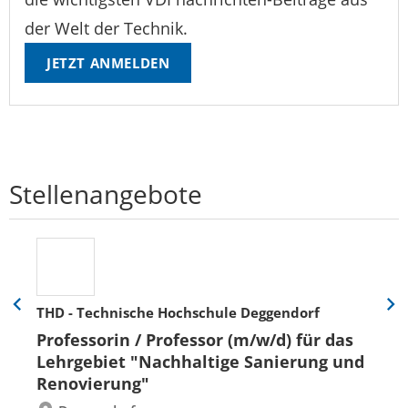
der Welt der Technik.
JETZT ANMELDEN
Stellenangebote
THD - Technische Hochschule Deggendorf
Eine
Eine
Folie
Folie
Professorin / Professor (m/w/d) für das
zurück
vor
Lehrgebiet "Nachhaltige Sanierung und
Renovierung"