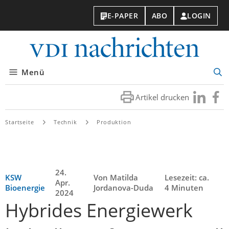
E-PAPER
ABO
LOGIN
VDI-
Nachri
Menü
Suc
öff
Artikel drucken
Besuchen
Besuc
Sie
Sie
uns
uns
Startseite
Technik
Produktion
bei
bei
LinkedIn
Faceb
24.
KSW
Von Matilda
Lesezeit: ca.
Apr.
Bioenergie
Jordanova-Duda
4 Minuten
2024
Hybrides Energiewerk