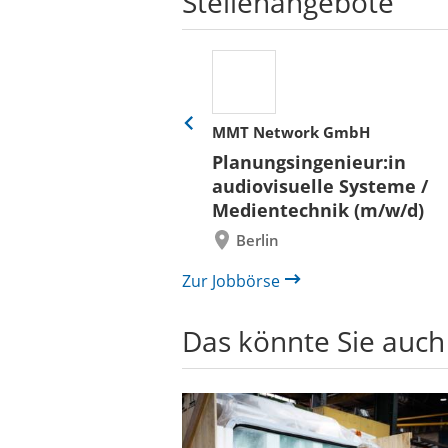
Stellenangebote
her
MMT Network GmbH
Eine
Folie
ür
Planungsingenieur:in
zurück
 und Bauen (BLB)
audiovisuelle Systeme /
/in (w/m/d)
Medientechnik (m/w/d)
/ Außenanlagen
Berlin
il /
bau
Zur Jobbörse
Das könnte Sie auch