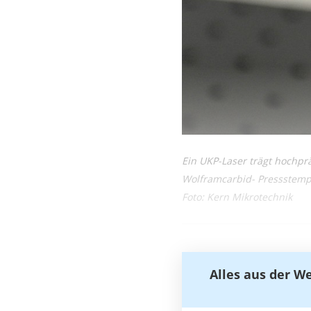
Ein UKP-Laser trägt hochprä
Wolframcarbid- Pressstempe
Foto: Kern Mikrotechnik
Alles aus der W