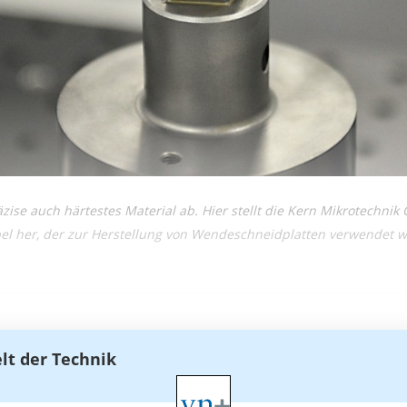
zise auch härtestes Material ab. Hier stellt die Kern Mikrotechni
l her, der zur Herstellung von Wendeschneidplatten verwendet w
elt der Technik