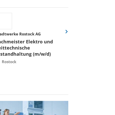
adtwerke Rostock AG
Stadtwerke Rost
Eine
Folie
achmeister Elektro und
Fachmeister E
vor
eittechnische
Leittechnisch
nstandhaltung (m/w/d)
Instandhaltun
Rostock
Rostock