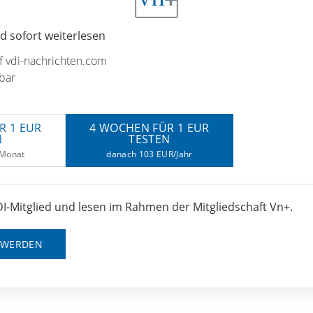
 sofort weiterlesen
uf vdi-nachrichten.com
bar
R 1 EUR
4 WOCHEN FÜR 1 EUR
N
TESTEN
/Monat
danach 103 EUR/Jahr
I-Mitglied und lesen im Rahmen der Mitgliedschaft Vn+.
D WERDEN