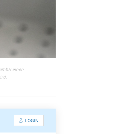
k GmbH einen
ird.
LOGIN