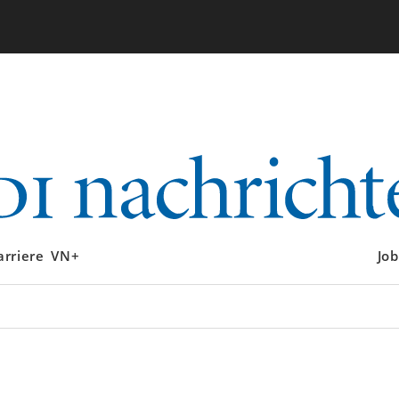
arriere
VN+
Job