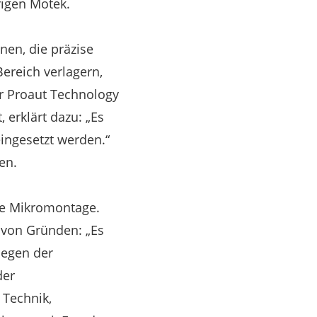
rigen Motek.
en, die präzise
ereich verlagern,
er Proaut Technology
 erklärt dazu: „Es
ingesetzt werden.“
en.
die Mikromontage.
 von Gründen: „Es
legen der
der
 Technik,