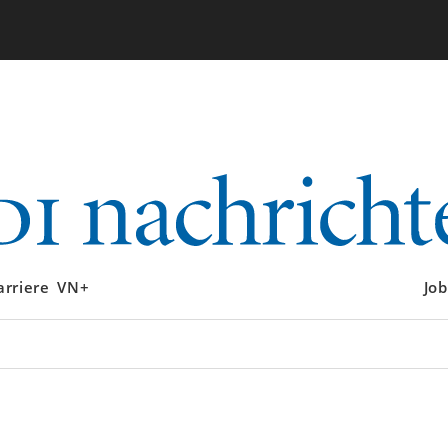
arriere
VN+
Job