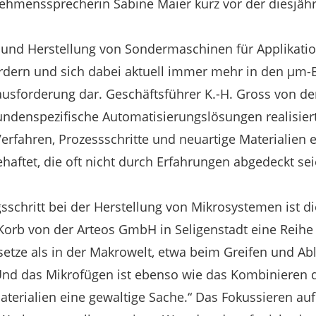
ehmenssprecherin Sabine Maier kurz vor der diesjäh
und Herstellung von Sondermaschinen für Applikation
rdern und sich dabei aktuell immer mehr in den µm-B
ausforderung dar. Geschäftsführer K.-H. Gross von d
undenspezifische Automatisierungslösungen realisiert,
rfahren, Prozessschritte und neuartige Materialien e
ehaftet, die oft nicht durch Erfahrungen abgedeckt sei
gsschritt bei der Herstellung von Mikrosystemen ist 
Korb von der Arteos GmbH in Seligenstadt eine Reihe
setze als in der Makrowelt, etwa beim Greifen und Ab
d das Mikrofügen ist ebenso wie das Kombinieren 
aterialien eine gewaltige Sache.“ Das Fokussieren auf