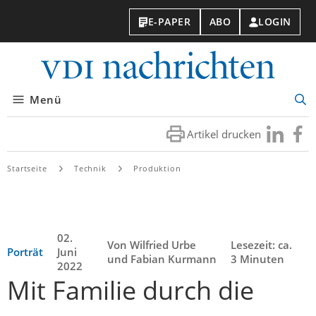
E-PAPER
ABO
LOGIN
VDI-
Nachri
Menü
Suc
öff
Artikel drucken
Besuchen
Besuc
Sie
Sie
uns
uns
Startseite
Technik
Produktion
bei
bei
LinkedIn
Faceb
02.
Von Wilfried Urbe
Lesezeit: ca.
Porträt
Juni
und Fabian Kurmann
3 Minuten
2022
Mit Familie durch die