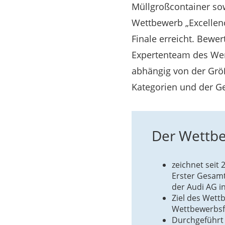
Müllgroßcontainer so
Wettbewerb „Excellenc
Finale erreicht. Bewe
Expertenteam des Wer
abhängig von der Größ
Kategorien und der G
Der Wettbe
zeichnet seit
Erster Gesamt
der Audi AG in
Ziel des Wett
Wettbewerbsf
Durchgeführt