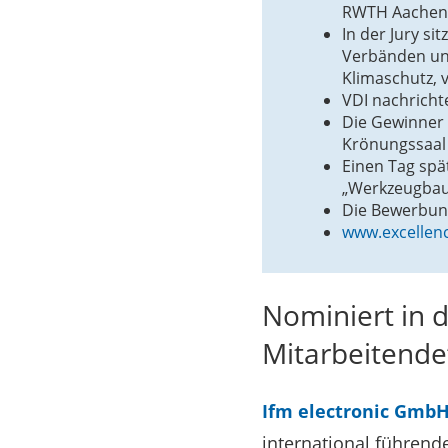
RWTH Aachen s
In der Jury si
Verbänden und
Klimaschutz,
VDI nachricht
Die Gewinner 
Krönungssaal
Einen Tag spä
„Werkzeugbau 
Die Bewerbun
www.excellenc
Nominiert in 
Mitarbeitende
Ifm electronic Gmb
international führen