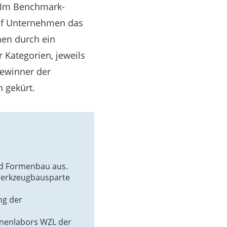
. Im Benchmark-
elf Unternehmen das
hen durch ein
Kategorien, jeweils
Gewinner der
 gekürt.
nd Formenbau aus.
Werkzeugbausparte
ng der
nenlabors WZL der