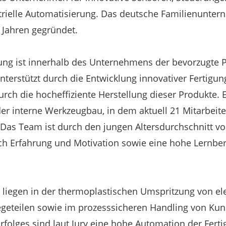
trielle Automatisierung. Das deutsche Familienunter
 Jahren gegründet.
gung ist innerhalb des Unternehmens der bevorzugte Pa
nterstützt durch die Entwicklung innovativer Fertig
rch die hocheffiziente Herstellung dieser Produkte. E
 der interne Werkzeugbau, in dem aktuell 21 Mitarbeit
. Das Team ist durch den jungen Altersdurchschnitt von
ch Erfahrung und Motivation sowie eine hohe Lernbere
liegen in der thermoplastischen Umspritzung von el
eteilen sowie im prozesssicheren Handling von Kunst
Erfolges sind laut Jury eine hohe Automation der Fert