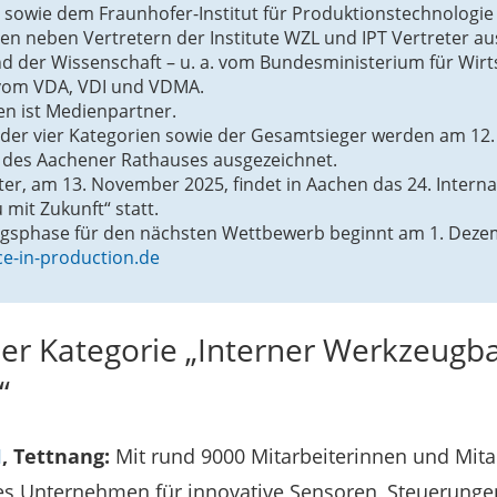
owie dem Fraunhofer-Institut für Produktionstechnologie 
tzen neben Vertretern der Institute WZL und IPT Vertreter aus 
 der Wissenschaft – u. a. vom Bundesministerium für Wirt
 vom VDA, VDI und VDMA.
en ist Medienpartner.
der vier Kategorien sowie der Gesamtsieger werden am 12
 des Aachener Rathauses ausgezeichnet.
ter, am 13. November 2025, findet in Aachen das 24. Intern
mit Zukunft“ statt.
gsphase für den nächsten Wettbewerb beginnt am 1. Deze
e-in-production.de
der Kategorie „Interner Werkzeugb
“
H
, Tettnang:
Mit rund 9000 Mitarbeiterinnen und Mitarb
des Unternehmen für innovative Sensoren, Steuerunge