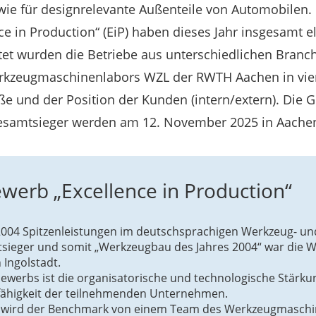
wie für designrelevante Außenteile von Automobilen
e in Production“ (EiP) haben dieses Jahr insgesamt 
rtet wurden die Betriebe aus unterschiedlichen Branc
kzeugmaschinenlabors WZL der RWTH Aachen in vier 
e und der Position der Kunden (intern/extern). Die 
esamtsieger werden am 12. November 2025 in Aachen
werb „Excellence in Production“
 2004 Spitzenleistungen im deutschsprachigen Werkzeug- u
sieger und somit „Werkzeugbau des Jahres 2004“ war die 
 Ingolstadt.
bewerbs ist die organisatorische und technologische Stärku
ähigkeit der teilnehmenden Unternehmen.
 wird der Benchmark von einem Team des Werkzeugmaschi