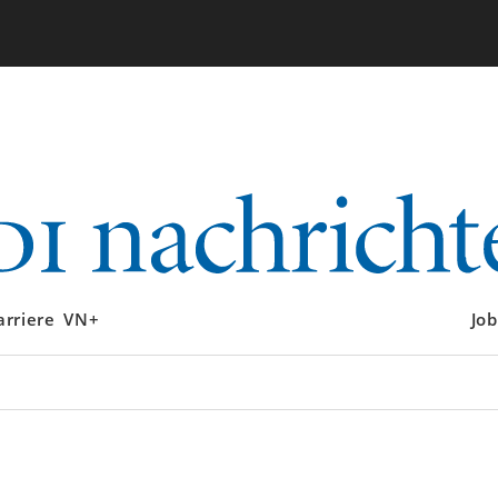
arriere
VN+
Job