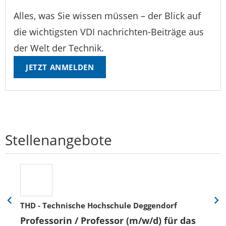
Alles, was Sie wissen müssen – der Blick auf
die wichtigsten VDI nachrichten-Beiträge aus
der Welt der Technik.
JETZT ANMELDEN
Stellenangebote
THD - Technische Hochschule Deggendorf
Eine
Eine
Folie
Folie
Professorin / Professor (m/w/d) für das
zurück
vor