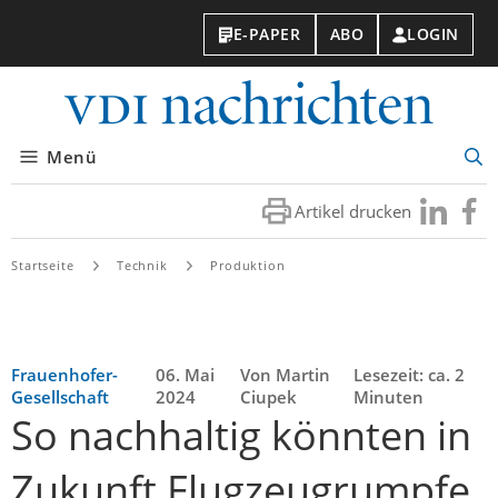
E-PAPER
ABO
LOGIN
VDI-
Nachri
Menü
Suc
öff
Artikel drucken
Besuchen
Besuc
Sie
Sie
uns
uns
Startseite
Technik
Produktion
bei
bei
LinkedIn
Faceb
Frauenhofer-
06. Mai
Von Martin
Lesezeit: ca. 2
Gesellschaft
2024
Ciupek
Minuten
So nachhaltig könnten in
Zukunft Flugzeugrumpfe