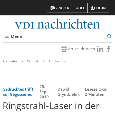
E-PAPER
ABO
LOGIN
VDI-
Nachri
Menü
Suc
öff
Artikel drucken
Besuchen
Besuc
Sie
Sie
uns
uns
Startseite
Technik
Produktion
bei
bei
LinkedIn
Faceb
25.
Gedrucktes trifft
Dawid
Lesezeit: ca.
Sep.
auf Gegossenes
Gryndzieluk
2 Minuten
2019
Ringstrahl-Laser in der