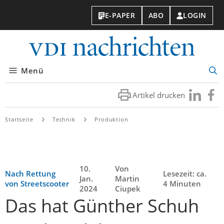
E-PAPER
ABO
LOGIN
VDI-
Nachri
Menü
Suc
öff
Artikel drucken
Besuchen
Besuc
Sie
Sie
uns
uns
Startseite
Technik
Produktion
bei
bei
LinkedIn
Faceb
10.
Von
Nach Rettung
Lesezeit: ca.
Jan.
Martin
von Streetscooter
4 Minuten
2024
Ciupek
Das hat Günther Schuh