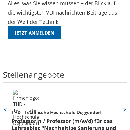
Alles, was Sie wissen müssen – der Blick auf
die wichtigsten VDI nachrichten-Beiträge aus
der Welt der Technik.
JETZT ANMELDEN
Stellenangebote
THD - Technische Hochschule Deggendorf
Eine
Eine
Folie
Folie
Professorin / Professor (m/w/d) für das
zurück
vor
Lehrgebiet "Nachhaltige Sanierung und