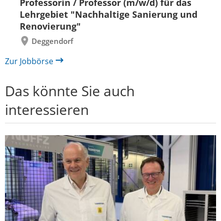
Professorin / Professor (m/w/d) für das
zurück
vor
Lehrgebiet "Nachhaltige Sanierung und
Renovierung"
Deggendorf
Zur Jobbörse
Das könnte Sie auch
interessieren