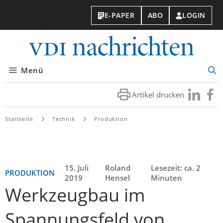
E-PAPER
ABO
LOGIN
VDI-
Nachri
Menü
Suc
öff
Artikel drucken
Besuchen
Besuc
Sie
Sie
uns
uns
Startseite
Technik
Produktion
bei
bei
LinkedIn
Faceb
15. Juli
Roland
Lesezeit: ca. 2
PRODUKTION
2019
Hensel
Minuten
Werkzeugbau im
Spannungsfeld von