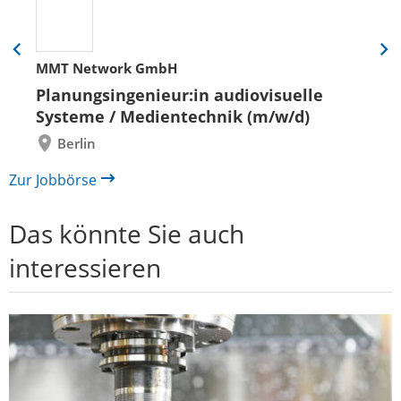
Eine
Eine
MMT Network GmbH
Folie
Folie
zurück
vor
Planungsingenieur:in audiovisuelle
Systeme / Medientechnik (m/w/d)
Berlin
Zur Jobbörse
Das könnte Sie auch
interessieren