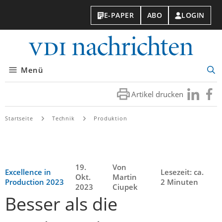
E-PAPER
ABO
LOGIN
VDI-
Nachri
Menü
Suc
öff
Artikel drucken
Besuchen
Besuc
Sie
Sie
uns
uns
Startseite
Technik
Produktion
bei
bei
LinkedIn
Faceb
19.
Von
Excellence in
Lesezeit: ca.
Okt.
Martin
Production 2023
2 Minuten
2023
Ciupek
Besser als die