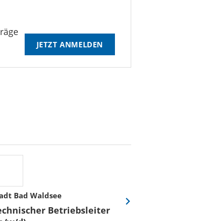
träge
JETZT ANMELDEN
adt Bad Waldsee
Stadtwerke Rost
Eine
echnischer Betriebsleiter
Fachmeister E
Folie