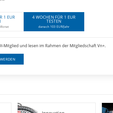
R 1 EUR
4 WOCHEN FÜR 1 EUR
N
TESTEN
/Monat
danach 103 EUR/Jahr
I-Mitglied und lesen im Rahmen der Mitgliedschaft Vn+.
D WERDEN
Innovation