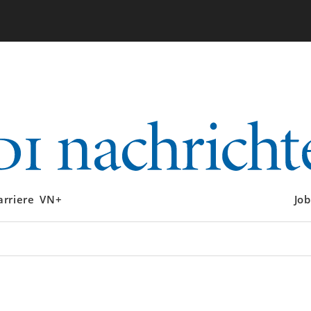
arriere
VN+
Job