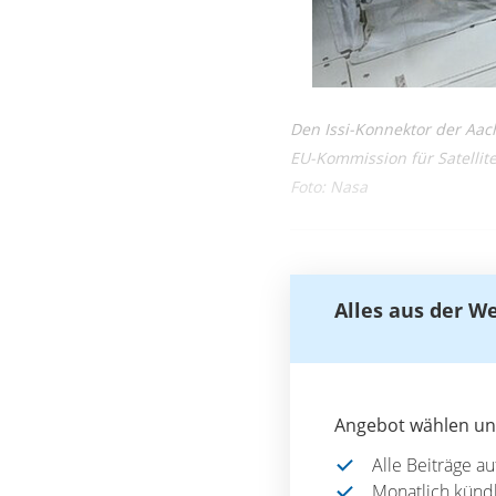
Den Issi-Konnektor der Aach
EU-Kommission für Satellit
Foto: Nasa
Alles aus der W
Angebot wählen und
Alle Beiträge a
Monatlich künd