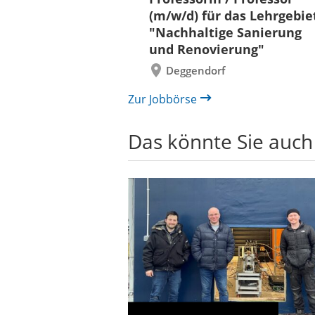
x)
zurück
(m/w/d) für das Lehrgebie
"Nachhaltige Sanierung
und Renovierung"
Deggendorf
Zur Jobbörse
Das könnte Sie auch