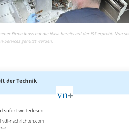
ener Firma Iboss hat die Nasa bereits auf der ISS erprobt. Nun sol
en-Services genutzt werden.
elt der Technik
 sofort weiterlesen
uf vdi-nachrichten.com
bar