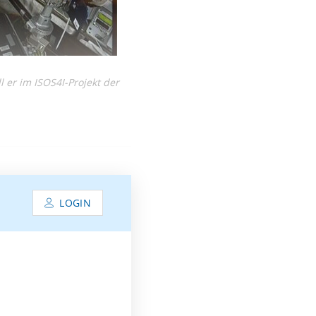
l er im ISOS4I-Projekt der
LOGIN