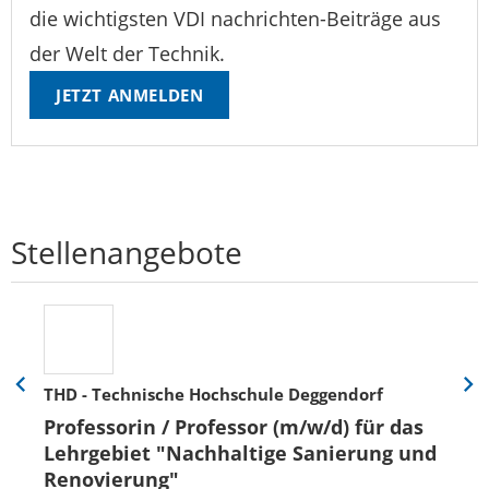
die wichtigsten VDI nachrichten-Beiträge aus
der Welt der Technik.
JETZT ANMELDEN
Stellenangebote
THD - Technische Hochschule Deggendorf
Eine
Eine
Folie
Folie
Professorin / Professor (m/w/d) für das
zurück
vor
Lehrgebiet "Nachhaltige Sanierung und
Renovierung"