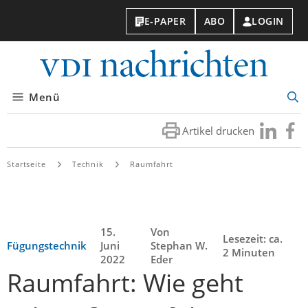
E-PAPER
ABO
LOGIN
VDI-
Nachri
Menü
Suc
öff
Artikel drucken
Besuchen
Besuc
Sie
Sie
uns
uns
Startseite
Technik
Raumfahrt
bei
bei
LinkedIn
Faceb
15.
Von
Lesezeit: ca.
Fügungstechnik
Juni
Stephan W.
2 Minuten
2022
Eder
Raumfahrt: Wie geht